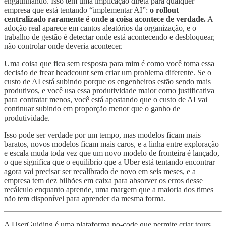
engatinhando. Isso tem uma implicação direta para qualquer
empresa que está tentando “implementar AI”:
o rollout
centralizado raramente é onde a coisa acontece de verdade.
A
adoção real aparece em cantos aleatórios da organização, e o
trabalho de gestão é detectar onde está acontecendo e desbloquear,
não controlar onde deveria acontecer.
Uma coisa que fica sem resposta para mim é como você toma essa
decisão de frear headcount sem criar um problema diferente. Se o
custo de AI está subindo porque os engenheiros estão sendo mais
produtivos, e você usa essa produtividade maior como justificativa
para contratar menos, você está apostando que o custo de AI vai
continuar subindo em proporção menor que o ganho de
produtividade.
Isso pode ser verdade por um tempo, mas modelos ficam mais
baratos, novos modelos ficam mais caros, e a linha entre exploração
e escala muda toda vez que um novo modelo de fronteira é lançado,
o que significa que o equilíbrio que a Uber está tentando encontrar
agora vai precisar ser recalibrado de novo em seis meses, e a
empresa tem dez bilhões em caixa para absorver os erros desse
recálculo enquanto aprende, uma margem que a maioria dos times
não tem disponível para aprender da mesma forma.
A UserGuiding é uma plataforma no-code que permite criar tours