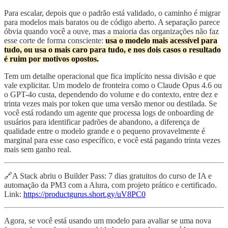
Para escalar, depois que o padrão está validado, o caminho é migrar
para modelos mais baratos ou de código aberto. A separação parece
óbvia quando você a ouve, mas a maioria das organizações não faz
esse corte de forma consciente:
usa o modelo mais acessível para
tudo, ou usa o mais caro para tudo, e nos dois casos o resultado
é ruim por motivos opostos.
Tem um detalhe operacional que fica implícito nessa divisão e que
vale explicitar. Um modelo de fronteira como o Claude Opus 4.6 ou
o GPT-4o custa, dependendo do volume e do contexto, entre dez e
trinta vezes mais por token que uma versão menor ou destilada. Se
você está rodando um agente que processa logs de onboarding de
usuários para identificar padrões de abandono, a diferença de
qualidade entre o modelo grande e o pequeno provavelmente é
marginal para esse caso específico, e você está pagando trinta vezes
mais sem ganho real.
🔗A Stack abriu o Builder Pass: 7 dias gratuitos do curso de IA e
automação da PM3 com a Alura, com projeto prático e certificado.
Link:
https://productgurus.short.gy/uV8PC0
Agora, se você está usando um modelo para avaliar se uma nova