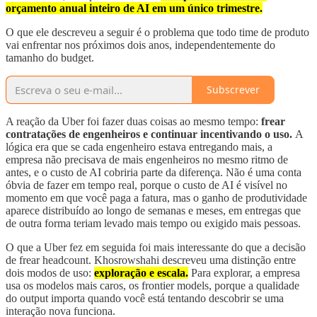
orçamento anual inteiro de AI em um único trimestre.
O que ele descreveu a seguir é o problema que todo time de produto
vai enfrentar nos próximos dois anos, independentemente do
tamanho do budget.
Subscrever
A reação da Uber foi fazer duas coisas ao mesmo tempo:
frear
contratações de engenheiros e continuar incentivando o uso.
A
lógica era que se cada engenheiro estava entregando mais, a
empresa não precisava de mais engenheiros no mesmo ritmo de
antes, e o custo de AI cobriria parte da diferença. Não é uma conta
óbvia de fazer em tempo real, porque o custo de AI é visível no
momento em que você paga a fatura, mas o ganho de produtividade
aparece distribuído ao longo de semanas e meses, em entregas que
de outra forma teriam levado mais tempo ou exigido mais pessoas.
O que a Uber fez em seguida foi mais interessante do que a decisão
de frear headcount. Khosrowshahi descreveu uma distinção entre
dois modos de uso:
exploração e escala.
Para explorar, a empresa
usa os modelos mais caros, os frontier models, porque a qualidade
do output importa quando você está tentando descobrir se uma
interação nova funciona.