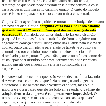
feature de search vai ser recebida bem antes de construí-la, a
diferença de qualidade pode determinar se o time constrói a coisa
certa ou passa dois meses no caminho errado. O custo do modelo
caro é baixo comparado ao custo de construir a coisa errada.
O que a Uber aprendeu na prática, estourando um budget de um ano
em noventa dias, é que a
pergunta certa não é “quanto estamos
gastando em AI?” mas sim “em qual decisão esse gasto está
ocorrendo?”
. A maioria dos times ainda não faz essa distinção
porque AI entrou nos fluxos de trabalho de forma orgânica: um
engenheiro começa a usar Cursor, outro usa Claude para review de
código, outro usa um agente para triage de tickets, e o custo vai
acumulando por caminhos que nenhum budget tradicional foi
desenhado para capturar. O gasto não aparece num único centro de
custo, aparece distribuído por times, ferramentas e subscriptions
individuais até que alguém olha a fatura consolidada e se
surpreende.
Khosrowshahi mencionou que estão vendo devs na Índia fazendo
dez vezes mais commits do que faziam antes, usando agentes
autônomos. Esse número não é verificável de fora, mas o que
importa é a observação que ele fez logo em seguida:
o padrão de
adoção dentro da empresa é completamente imprevisível.
Os
times que avançaram mais rápido com AI não são os que você
esperaria, e os que você esperaria às vezes ainda estão