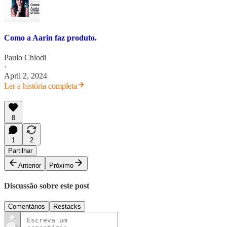
Como a Aarin faz produto.
Paulo Chiodi
·
April 2, 2024
Ler a história completa
8
1
2
Partilhar
Anterior
Próximo
Discussão sobre este post
Comentários
Restacks