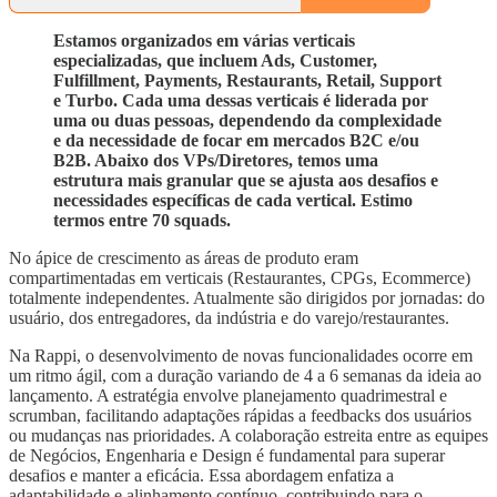
Estamos organizados em várias verticais
especializadas, que incluem Ads, Customer,
Fulfillment, Payments, Restaurants, Retail, Support
e Turbo. Cada uma dessas verticais é liderada por
uma ou duas pessoas, dependendo da complexidade
e da necessidade de focar em mercados B2C e/ou
B2B. Abaixo dos VPs/Diretores, temos uma
estrutura mais granular que se ajusta aos desafios e
necessidades específicas de cada vertical. Estimo
termos entre 70 squads.
No ápice de crescimento as áreas de produto eram
compartimentadas em verticais (Restaurantes, CPGs, Ecommerce)
totalmente independentes. Atualmente são dirigidos por jornadas: do
usuário, dos entregadores, da indústria e do varejo/restaurantes.
Na Rappi, o desenvolvimento de novas funcionalidades ocorre em
um ritmo ágil, com a duração variando de 4 a 6 semanas da ideia ao
lançamento. A estratégia envolve planejamento quadrimestral e
scrumban, facilitando adaptações rápidas a feedbacks dos usuários
ou mudanças nas prioridades. A colaboração estreita entre as equipes
de Negócios, Engenharia e Design é fundamental para superar
desafios e manter a eficácia. Essa abordagem enfatiza a
adaptabilidade e alinhamento contínuo, contribuindo para o