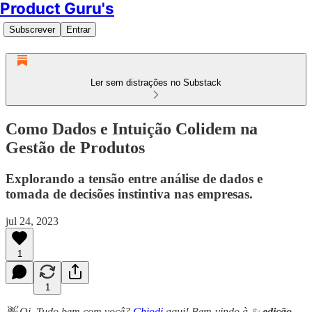
Product Guru's
Subscrever
Entrar
Ler sem distrações no Substack
Como Dados e Intuição Colidem na
Gestão de Produtos
Explorando a tensão entre análise de dados e
tomada de decisões instintiva nas empresas.
jul 24, 2023
1
1
👋 Oi. Tudo bem com você?
Chiodi
aqui! Bem-vindo à ✨
edição