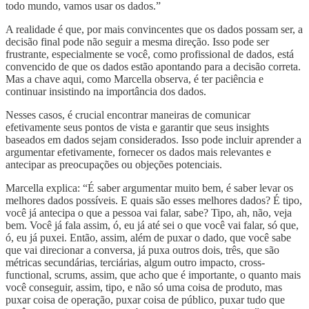
todo mundo, vamos usar os dados.”
A realidade é que, por mais convincentes que os dados possam ser, a
decisão final pode não seguir a mesma direção. Isso pode ser
frustrante, especialmente se você, como profissional de dados, está
convencido de que os dados estão apontando para a decisão correta.
Mas a chave aqui, como Marcella observa, é ter paciência e
continuar insistindo na importância dos dados.
Nesses casos, é crucial encontrar maneiras de comunicar
efetivamente seus pontos de vista e garantir que seus insights
baseados em dados sejam considerados. Isso pode incluir aprender a
argumentar efetivamente, fornecer os dados mais relevantes e
antecipar as preocupações ou objeções potenciais.
Marcella explica: “É saber argumentar muito bem, é saber levar os
melhores dados possíveis. E quais são esses melhores dados? É tipo,
você já antecipa o que a pessoa vai falar, sabe? Tipo, ah, não, veja
bem. Você já fala assim, ó, eu já até sei o que você vai falar, só que,
ó, eu já puxei. Então, assim, além de puxar o dado, que você sabe
que vai direcionar a conversa, já puxa outros dois, três, que são
métricas secundárias, terciárias, algum outro impacto, cross-
functional, scrums, assim, que acho que é importante, o quanto mais
você conseguir, assim, tipo, e não só uma coisa de produto, mas
puxar coisa de operação, puxar coisa de público, puxar tudo que