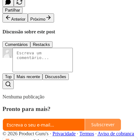
Partilhar
Anterior
Próximo
Discussão sobre este post
Comentários
Restacks
Top
Mais recente
Discussões
Nenhuma publicação
Pronto para mais?
Subscrever
© 2026 Product Guru's
·
Privacidade
∙
Termos
∙
Aviso de cobrança