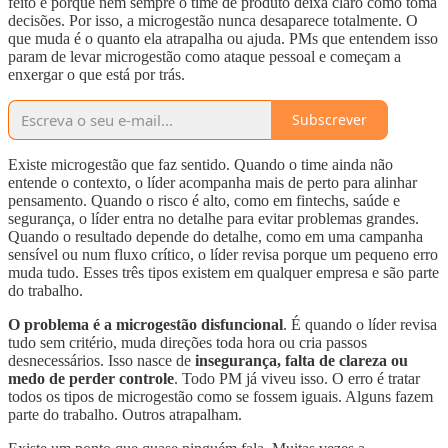
feito e porque nem sempre o time de produto deixa claro como toma
decisões. Por isso, a microgestão nunca desaparece totalmente. O
que muda é o quanto ela atrapalha ou ajuda. PMs que entendem isso
param de levar microgestão como ataque pessoal e começam a
enxergar o que está por trás.
Subscrever
Existe microgestão que faz sentido. Quando o time ainda não
entende o contexto, o líder acompanha mais de perto para alinhar
pensamento. Quando o risco é alto, como em fintechs, saúde e
segurança, o líder entra no detalhe para evitar problemas grandes.
Quando o resultado depende do detalhe, como em uma campanha
sensível ou num fluxo crítico, o líder revisa porque um pequeno erro
muda tudo. Esses três tipos existem em qualquer empresa e são parte
do trabalho.
O problema é a microgestão disfuncional
. É quando o líder revisa
tudo sem critério, muda direções toda hora ou cria passos
desnecessários. Isso nasce de
insegurança, falta de clareza ou
medo de perder controle
. Todo PM já viveu isso. O erro é tratar
todos os tipos de microgestão como se fossem iguais. Alguns fazem
parte do trabalho. Outros atrapalham.