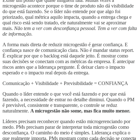
Existe um ponto que quase ninguém fala. Muitas vezes a
microgestão acontece porque o time de produto não dá visibilidade
do que está fazendo. Se o líder não entende por que algo foi
priorizado, qual métrica aquilo impacta, quando a entrega chega e
qual risco está sendo tratado, ele naturalmente vai se aproximar
mais.
Não tem a ver com desconfiança pessoal. Tem a ver com falta
de informação.
A forma mais direta de reduzir microgestão é gerar confiança. E
confiança nasce de comunicação clara. Não é mandar status report.
É explicar por que o backlog está daquele jeito. É mostrar como
suas decisões se conectam com as métricas da empresa. É antecipar
riscos antes que a liderança pergunte. É deixar claro o impacto
esperado e o impacto real depois da entrega.
Comunicação + Visibilidade + Previsibilidade = CONFIANÇA
Quando o líder entende o que você está fazendo e por que está
fazendo, a necessidade de entrar no detalhe diminui. Quando o PM
é previsível, consistente e transparente, o controle se reduz
naturalmente.
A microgestão não some, mas fica muito menor.
Líderes precisam reconhecer quando estão microgerenciando por
medo. PMs precisam parar de interpretar toda microgestão como
desconfiança. O caminho do meio é simples. Liderança explica o
que realmente importa. PMs mostram como cada decisão se conecta