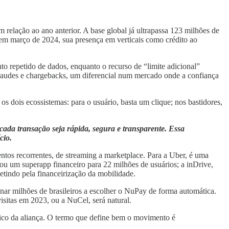
relação ao ano anterior. A base global já ultrapassa 123 milhões de
 em março de 2024, sua presença em verticais como crédito ao
to repetido de dados, enquanto o recurso de “limite adicional”
 fraudes e chargebacks, um diferencial num mercado onde a confiança
 dois ecossistemas: para o usuário, basta um clique; nos bastidores,
cada transação seja rápida, segura e transparente. Essa
cio.
tos recorrentes, de streaming a marketplace. Para a Uber, é uma
u um superapp financeiro para 22 milhões de usuários; a inDrive,
tindo pela financeirização da mobilidade.
cionar milhões de brasileiros a escolher o NuPay de forma automática.
sitas em 2023, ou a NuCel, será natural.
ico da aliança. O termo que define bem o movimento é