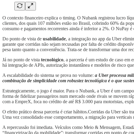
O contexto financeiro explica o timing. O Nubank registrou lucro líq
clientes, dos quais 107 milhões estão no Brasil, cobrindo 60% da pop
consumo e pagamentos recorrentes ainda é inferior a 2%. O NuPay é o
Do ponto de vista de
usabilidade
, a integração no app da Uber elimi
garante que corridas não sejam recusadas por falta de crédito dispo
pesa tanto quanto a conveniência. Trata-se de transformar uma dor re
Já no ponto de vista
tecnológico
, a parceria é um estudo de caso em 
há integração de APIs, autorização instantânea e modelos de risco que 
A escalabilidade do sistema se prova no volume:
a Uber processa mil
combinação de simplicidade com robustez tecnológica é o que sustent
Estrategicamente, o jogo é maior. Para o Nubank, a Uber é um campo 
forma de fidelizar passageiros num mercado onde rivais se movem ráp
com a EmpreX, foca no crédito de até R$ 3.000 para motoristas, expl
O efeito prático dessa parceria é criar hábitos.Corridas da Uber são t
Uma vez consolidado esse comportamento, a migração para verticais m
A repercussão foi imediata. Veículos como Meio & Mensagem, Estadão
“financeirização da mobilidade”: transformar corridas em ponto de co