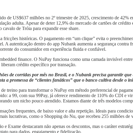
uido de US$637 milhões no 2º trimestre de 2025, crescimento de 42% em 
ulação adulta. Apesar de deter 12,9% do mercado de cartões de crédito
 cavalo de Tróia para expandir esse share.
na fricções históricas. O pagamento em “um clique” evita o preenchimen
nível. A autenticação dentro do app Nubank aumenta a segurança contra
corrente do consumidor em experiência fluida e confiável.
embedded finance. O NuPay funciona como uma camada invisível entre os
liberam crédito específico por transação.
hões de corridas por mês no Brasil, e o Nubank precisa garantir que 
a a promessa de “clientes fanáticos” que o banco cultiva desde o iní
de treino para transformar o NuPay em método preferencial de pagamen
ido: a 99, com sua 99Pay, já oferece rendimento de 110% do CDI e viro
orando um nicho pouco atendido. Estamos diante de três modelos compe
ransações frequentes, de baixo valor e alta repetição. Ideais para condi
ais lucrativas, como o Shopping do Nu, que recebeu 255 milhões de vi
 e Exame destacaram não apenas os descontos, mas o caráter estratég
ntato para dados, engajamento e fidelização.