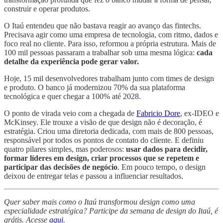
construir e operar produtos.
O Itaú entendeu que não bastava reagir ao avanço das fintechs.
Precisava agir como uma empresa de tecnologia, com ritmo, dados e
foco real no cliente. Para isso, reformou a própria estrutura. Mais de
100 mil pessoas passaram a trabalhar sob uma mesma lógica:
cada
detalhe da experiência pode gerar valor.
Hoje, 15 mil desenvolvedores trabalham junto com times de design
e produto. O banco já modernizou 70% da sua plataforma
tecnológica e quer chegar a 100% até 2028.
O ponto de virada veio com a chegada de
Fabricio Dore
, ex-IDEO e
McKinsey. Ele trouxe a visão de que design não é decoração, é
estratégia. Criou uma diretoria dedicada, com mais de 800 pessoas,
responsável por todos os pontos de contato do cliente. E definiu
quatro pilares simples, mas poderosos:
usar dados para decidir,
formar líderes em design, criar processos que se repetem e
participar das decisões de negócio
. Em pouco tempo, o design
deixou de entregar telas e passou a influenciar resultados.
Quer saber mais como o Itaú transformou design como uma
especialidade estratégica? Participe da semana de design do Itaú, é
grátis. Acesse
aqui
.