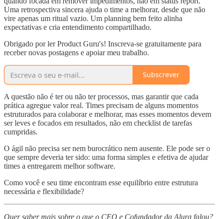
quando focada em remover impedimentos, não em status report.
Uma retrospectiva sincera ajuda o time a melhorar, desde que não
vire apenas um ritual vazio. Um planning bem feito alinha
expectativas e cria entendimento compartilhado.
Obrigado por ler Product Guru's! Inscreva-se gratuitamente para
receber novas postagens e apoiar meu trabalho.
Subscrever
A questão não é ter ou não ter processos, mas garantir que cada
prática agregue valor real. Times precisam de alguns momentos
estruturados para colaborar e melhorar, mas esses momentos devem
ser leves e focados em resultados, não em checklist de tarefas
cumpridas.
O ágil não precisa ser nem burocrático nem ausente. Ele pode ser o
que sempre deveria ter sido: uma forma simples e efetiva de ajudar
times a entregarem melhor software.
Como você e seu time encontram esse equilíbrio entre estrutura
necessária e flexibilidade?
Quer saber mais sobre o que o CEO e Cofundador da Alura falou?