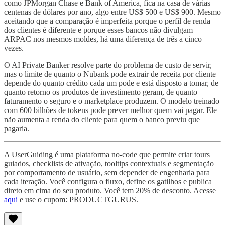
como JPMorgan Chase e Bank of America, fica na casa de várias
centenas de dólares por ano, algo entre US$ 500 e US$ 900. Mesmo
aceitando que a comparação é imperfeita porque o perfil de renda
dos clientes é diferente e porque esses bancos não divulgam
ARPAC nos mesmos moldes, há uma diferença de três a cinco
vezes.
O AI Private Banker resolve parte do problema de custo de servir,
mas o limite de quanto o Nubank pode extrair de receita por cliente
depende do quanto crédito cada um pode e está disposto a tomar, de
quanto retorno os produtos de investimento geram, de quanto
faturamento o seguro e o marketplace produzem. O modelo treinado
com 600 bilhões de tokens pode prever melhor quem vai pagar. Ele
não aumenta a renda do cliente para quem o banco previu que
pagaria.
A UserGuiding é uma plataforma no-code que permite criar tours
guiados, checklists de ativação, tooltips contextuais e segmentação
por comportamento de usuário, sem depender de engenharia para
cada iteração. Você configura o fluxo, define os gatilhos e publica
direto em cima do seu produto. Você tem 20% de desconto. Acesse
aqui
e use o cupom: PRODUCTGURUS.