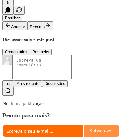
5
Partilhar
Anterior
Próximo
Discussão sobre este post
Comentários
Restacks
Top
Mais recente
Discussões
Nenhuma publicação
Pronto para mais?
Subscrever