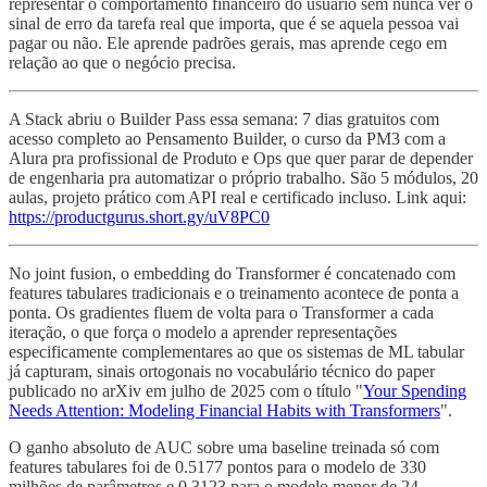
representar o comportamento financeiro do usuário sem nunca ver o
sinal de erro da tarefa real que importa, que é se aquela pessoa vai
pagar ou não. Ele aprende padrões gerais, mas aprende cego em
relação ao que o negócio precisa.
A Stack abriu o Builder Pass essa semana: 7 dias gratuitos com
acesso completo ao Pensamento Builder, o curso da PM3 com a
Alura pra profissional de Produto e Ops que quer parar de depender
de engenharia pra automatizar o próprio trabalho. São 5 módulos, 20
aulas, projeto prático com API real e certificado incluso. Link aqui:
https://productgurus.short.gy/uV8PC0
No joint fusion, o embedding do Transformer é concatenado com
features tabulares tradicionais e o treinamento acontece de ponta a
ponta. Os gradientes fluem de volta para o Transformer a cada
iteração, o que força o modelo a aprender representações
especificamente complementares ao que os sistemas de ML tabular
já capturam, sinais ortogonais no vocabulário técnico do paper
publicado no arXiv em julho de 2025 com o título "
Your Spending
Needs Attention: Modeling Financial Habits with Transformers
".
O ganho absoluto de AUC sobre uma baseline treinada só com
features tabulares foi de 0.5177 pontos para o modelo de 330
milhões de parâmetros e 0.3123 para o modelo menor de 24