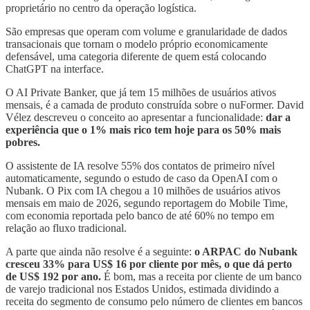
proprietário no centro da operação logística.
São empresas que operam com volume e granularidade de dados
transacionais que tornam o modelo próprio economicamente
defensável, uma categoria diferente de quem está colocando
ChatGPT na interface.
O AI Private Banker, que já tem 15 milhões de usuários ativos
mensais, é a camada de produto construída sobre o nuFormer. David
Vélez descreveu o conceito ao apresentar a funcionalidade:
dar a
experiência que o 1% mais rico tem hoje para os 50% mais
pobres.
O assistente de IA resolve 55% dos contatos de primeiro nível
automaticamente, segundo o estudo de caso da OpenAI com o
Nubank. O Pix com IA chegou a 10 milhões de usuários ativos
mensais em maio de 2026, segundo reportagem do Mobile Time,
com economia reportada pelo banco de até 60% no tempo em
relação ao fluxo tradicional.
A parte que ainda não resolve é a seguinte:
o ARPAC do Nubank
cresceu 33% para US$ 16 por cliente por mês, o que dá perto
de US$ 192 por ano.
É bom, mas a receita por cliente de um banco
de varejo tradicional nos Estados Unidos, estimada dividindo a
receita do segmento de consumo pelo número de clientes em bancos