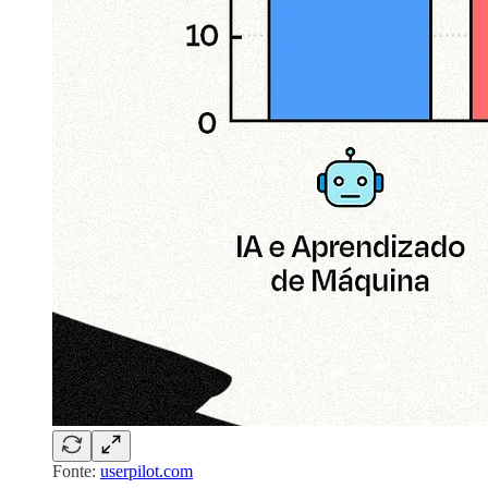
Fonte:
userpilot.com