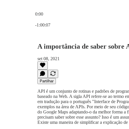
0:00
Hora atual: 0:00 / Tempo total: -1:00:07
-1:00:07
A importância de saber sobre 
set 08, 2021
Partilhar
API é um conjunto de rotinas e padrões de progra
baseado na Web. A sigla API refere-se ao termo e
em tradução para o português "Interface de Pro
exemplos na área de APIs. Por meio de seu código o
do Google Maps adaptando-o da melhor forma a fim
precisam saber sobre esse assunto? Isso é um assun
Existe uma maneira de simplificar a explicação 