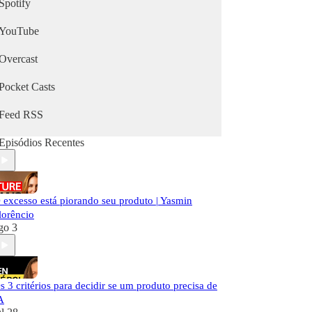
Spotify
YouTube
Overcast
Pocket Casts
Feed RSS
Episódios Recentes
 excesso está piorando seu produto | Yasmin
lorêncio
go 3
s 3 critérios para decidir se um produto precisa de
A