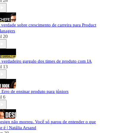
ul 28
 verdade sobre crescimento de carreira para Product
anagers
ul 20
 verdadeiro gargalo dos times de produto com IA
ul 13
 Erro de ensinar produto para júniors
ul 6
esign não morreu. Você só parou de entender o que
le é | Natália Arsand