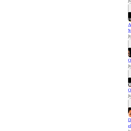
j
A
M
j
O
j
O
j
D
e