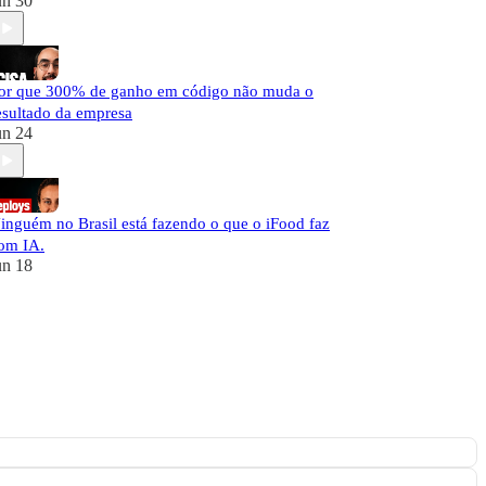
un 30
or que 300% de ganho em código não muda o
esultado da empresa
un 24
inguém no Brasil está fazendo o que o iFood faz
om IA.
un 18