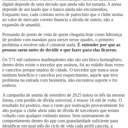
digital depende de uma decisão que ainda não foi tomada. A arena
depende de um laudo que o banco ainda não encomendou.
Enquanto isso, cada contrato novo de patrocínio que o clube assina
ao valor de mercado correto financia a dívida de ontem, não a
expansão de amanhã.
Pensando do ponto de vista de quem chegaria hoje como liderança
de produto com mandato para mexer nesse quadro, o primeiro
problema a resolver não é construir nada.
É entender por que as
pessoas saem antes de decidir o que fazer para elas ficarem.
Os 571 mil cadastros inadimplentes não são um bloco homogêneo,
dentro deles existe o torcedor que assinou, foi ao estádio duas vezes
e cancelou porque mudou de cidade. O torcedor que nunca usou
nenhum benefício e cancelou por esquecimento, aquele que teve
problema na entrada com biometria, não encontrou suporte e foi
embora.
A campanha de anistia de setembro de 2025 tratou os três da mesma
forma, com perdão de dívida universal, e trouxe 16 mil de volta. O
resultado foi positivo, mas o custo por reativação provavelmente foi
alto porque o clube abriu mão de dívida de torcedores que teriam
voltado com qualquer estímulo menor. Sem rastreamento de
comportamento dentro do app com granularidade suficiente para
identificar em qual mês do ciclo de vida cada perfil cancela, a