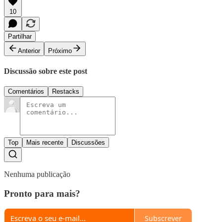
10
Partilhar
Anterior
Próximo
Discussão sobre este post
Comentários
Restacks
Top
Mais recente
Discussões
Nenhuma publicação
Pronto para mais?
Subscrever