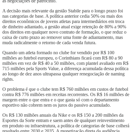
as negociações de patrocínio.
A decisão mais relevante da gestão Stabile para o longo prazo foi
nas categorias de base. A política anterior cedia 50% ou mais dos
direitos econômicos de jovens atletas para intermediários em troca
de dinheiro adiantado, a gestão atual exige retenção de 80% a 90%
dos direitos em qualquer novo contrato de formação, o que reduz o
caixa de curto prazo ao remover uma fonte de adiantamento, mas
muda radicalmente o retorno de cada venda futura.
Quando um atleta formado no clube for vendido por R$ 100
milhões ao futebol europeu, o Corinthians ficará com R$ 80 a 90
milhões em vez de R$ 40 a 50 milhões, com plantel avaliado em R$
715 milhões pela Sports Value, a diferença acumulada dessa política
ao longo de dez anos ultrapassa qualquer renegociação de naming
rights.
O problema é que o clube tem R$ 760 milhões em custos de futebol
contra R$ 776 milhões em receitas recorrentes. Os R$ 16 milhões de
margem entre o que entra e o que gasta só com o departamento
esportivo não cobrem nem os juros do passivo acumulado.
Os R$ 130 milhões anuais da Nike e os R$ 150 a 200 milhões da
Esportes da Sorte entram e saem antes de qualquer reinvestimento
em produto ou infraestrutura, a política de categorias de base colherá
resultado entre 2030 e 2035. A monetização direta da audiência