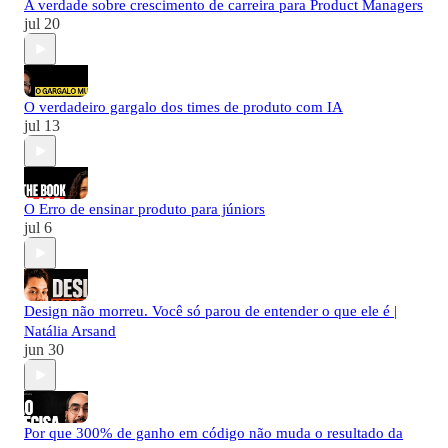
A verdade sobre crescimento de carreira para Product Managers
jul 20
O verdadeiro gargalo dos times de produto com IA
jul 13
O Erro de ensinar produto para júniors
jul 6
Design não morreu. Você só parou de entender o que ele é |
Natália Arsand
jun 30
Por que 300% de ganho em código não muda o resultado da