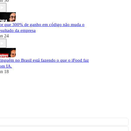
un 30
or que 300% de ganho em código não muda o
esultado da empresa
un 24
inguém no Brasil está fazendo o que o iFood faz
om IA.
un 18