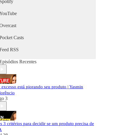
Spotify
YouTube
Overcast
Pocket Casts
Feed RSS
Episódios Recentes
 excesso está piorando seu produto | Yasmin
lorêncio
go 3
s 3 critérios para decidir se um produto precisa de
A