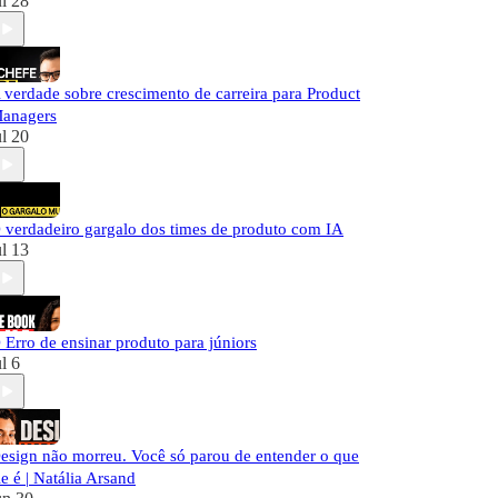
ul 28
 verdade sobre crescimento de carreira para Product
anagers
ul 20
 verdadeiro gargalo dos times de produto com IA
ul 13
 Erro de ensinar produto para júniors
ul 6
esign não morreu. Você só parou de entender o que
le é | Natália Arsand