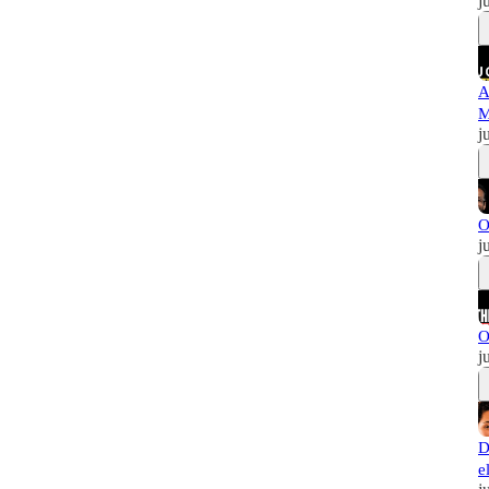
j
A
M
j
O
j
O
j
D
e