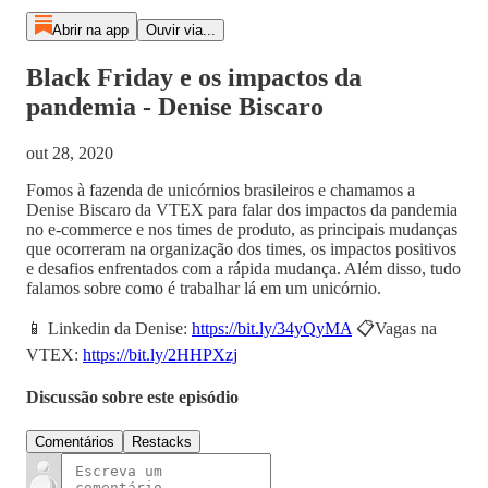
Abrir na app
Ouvir via...
Black Friday e os impactos da
pandemia - Denise Biscaro
out 28, 2020
Fomos à fazenda de unicórnios brasileiros e chamamos a
Denise Biscaro da VTEX para falar dos impactos da pandemia
no e-commerce e nos times de produto, as principais mudanças
que ocorreram na organização dos times, os impactos positivos
e desafios enfrentados com a rápida mudança. Além disso, tudo
falamos sobre como é trabalhar lá em um unicórnio.
📱 Linkedin da Denise:
https://bit.ly/34yQyMA
📋Vagas na
VTEX:
https://bit.ly/2HHPXzj
Discussão sobre este episódio
Comentários
Restacks