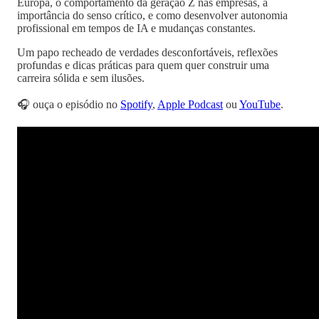
Europa, o comportamento da geração Z nas empresas, a
importância do senso crítico, e como desenvolver autonomia
profissional em tempos de IA e mudanças constantes.
Um papo recheado de verdades desconfortáveis, reflexões
profundas e dicas práticas para quem quer construir uma
carreira sólida e sem ilusões.
🎧 ouça o episódio no
Spotify
,
Apple Podcast
ou
YouTube
.