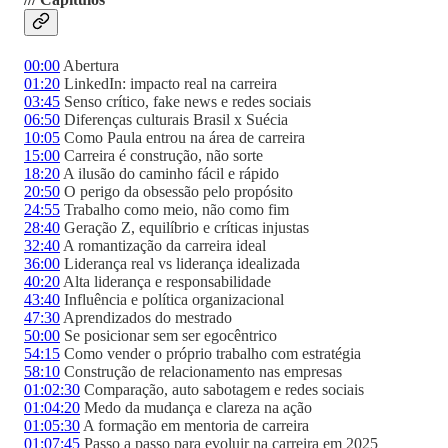
00:00
Abertura
01:20
LinkedIn: impacto real na carreira
03:45
Senso crítico, fake news e redes sociais
06:50
Diferenças culturais Brasil x Suécia
10:05
Como Paula entrou na área de carreira
15:00
Carreira é construção, não sorte
18:20
A ilusão do caminho fácil e rápido
20:50
O perigo da obsessão pelo propósito
24:55
Trabalho como meio, não como fim
28:40
Geração Z, equilíbrio e críticas injustas
32:40
A romantização da carreira ideal
36:00
Liderança real vs liderança idealizada
40:20
Alta liderança e responsabilidade
43:40
Influência e política organizacional
47:30
Aprendizados do mestrado
50:00
Se posicionar sem ser egocêntrico
54:15
Como vender o próprio trabalho com estratégia
58:10
Construção de relacionamento nas empresas
01:02:30
Comparação, auto sabotagem e redes sociais
01:04:20
Medo da mudança e clareza na ação
01:05:30
A formação em mentoria de carreira
01:07:45
Passo a passo para evoluir na carreira em 2025