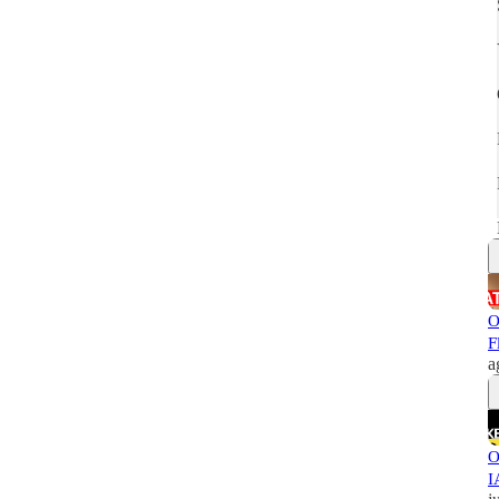
O
F
a
O
I