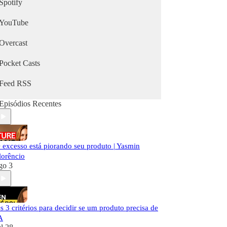
Spotify
YouTube
Overcast
Pocket Casts
Feed RSS
Episódios Recentes
 excesso está piorando seu produto | Yasmin
lorêncio
go 3
s 3 critérios para decidir se um produto precisa de
A