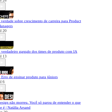
ul 28
 verdade sobre crescimento de carreira para Product
anagers
ul 20
 verdadeiro gargalo dos times de produto com IA
ul 13
 Erro de ensinar produto para júniors
ul 6
esign não morreu. Você só parou de entender o que
le é | Natália Arsand