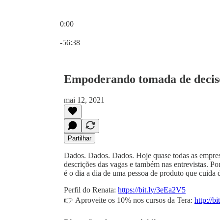
0:00
Hora atual: 0:00 / Tempo total: -56:38
-56:38
Empoderando tomada de decis
mai 12, 2021
Partilhar
Dados. Dados. Dados. Hoje quase todas as empresa
descrições das vagas e também nas entrevistas. P
é o dia a dia de uma pessoa de produto que cuida
Perfil do Renata:
https://bit.ly/3eEa2V5
👉 Aproveite os 10% nos cursos da Tera:
http://b