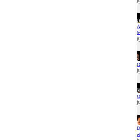
j
A
M
j
O
j
O
j
D
e