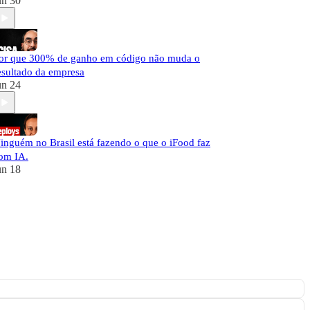
un 30
or que 300% de ganho em código não muda o
esultado da empresa
un 24
inguém no Brasil está fazendo o que o iFood faz
om IA.
un 18