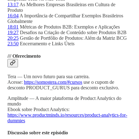
13:17
As Melhores Empresas Brasileiras em Cultura de
Produto
16:04
A Importância de Compartilhar Exemplos Brasileiros
Globalmente
18:01
Métricas de Produtos B2B: Exemplos e Aplicações
19:27
Desafios na Criação de Conteúdo sobre Produtos B2B
20:25
Gestão de Portfólio de Produtos: Além da Matriz BCG
23:50
Encerramento e Links Úteis
/// Oferecimento
Tera — Um novo futuro para sua carreira.
Acesse: ⁠⁠⁠
https://somostera.com/#cursos
⁠⁠⁠ use o cupom de
desconto PRODUCT_GURUS para desconto exclusivo.
Amplitude — A maior plataforma de Product Analytics do
mundo
Ebook sobre Product Analytics:
https://www.productminds.io/resources/product-analytics-for-
dummies
Discussão sobre este episódio