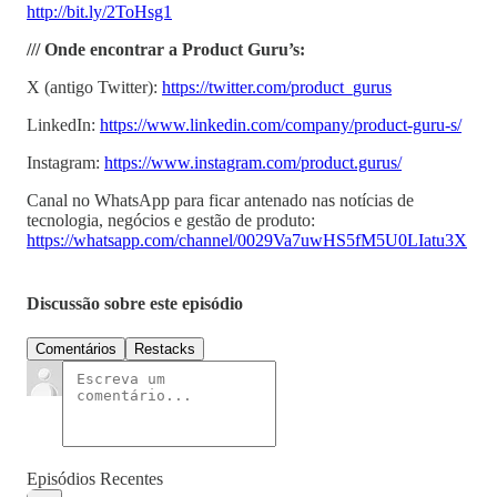
http://bit.ly/2ToHsg1⁠
/// Onde encontrar a Product Guru’s:
X (antigo Twitter): ⁠
⁠⁠⁠⁠https://twitter.com/product_gurus⁠⁠⁠⁠⁠
LinkedIn: ⁠
⁠⁠⁠⁠https://www.linkedin.com/company/product-guru-s/⁠⁠⁠⁠⁠
Instagram: ⁠⁠⁠⁠⁠⁠⁠⁠⁠⁠⁠⁠⁠⁠
⁠⁠⁠⁠https://www.instagram.com/product.gurus/⁠⁠⁠⁠⁠
Canal no WhatsApp para ficar antenado nas notícias de
tecnologia, negócios e gestão de produto:
⁠⁠⁠⁠https://whatsapp.com/channel/0029Va7uwHS5fM5U0LIatu3X
Discussão sobre este episódio
Comentários
Restacks
Episódios Recentes