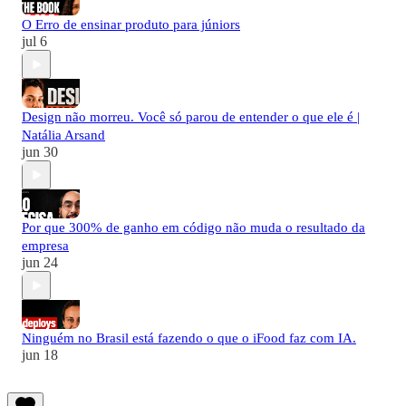
O Erro de ensinar produto para júniors
jul 6
Design não morreu. Você só parou de entender o que ele é |
Natália Arsand
jun 30
Por que 300% de ganho em código não muda o resultado da
empresa
jun 24
Ninguém no Brasil está fazendo o que o iFood faz com IA.
jun 18