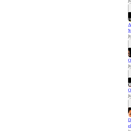
j
A
M
j
O
j
O
j
D
e