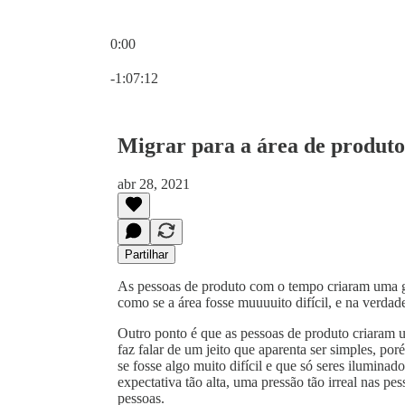
0:00
Hora atual: 0:00 / Tempo total: -1:07:12
-1:07:12
Migrar para a área de produto
abr 28, 2021
Partilhar
As pessoas de produto com o tempo criaram uma g
como se a área fosse muuuuito difícil, e na verda
Outro ponto é que as pessoas de produto criaram 
faz falar de um jeito que aparenta ser simples, p
se fosse algo muito difícil e que só seres iluminad
expectativa tão alta, uma pressão tão irreal nas p
pessoas.