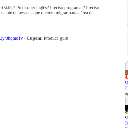
rd skills? Preciso ter inglês? Preciso programar? Preciso
stante de pessoas que querem migrar para a área de
it.ly/3bqmo1v
-
Cupom:
Product_guru
O
F
a
O
I