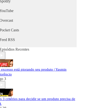
Spotify
YouTube
Overcast
Pocket Casts
Feed RSS
Episódios Recentes
 excesso está piorando seu produto | Yasmin
lorêncio
go 3
s 3 critérios para decidir se um produto precisa de
A