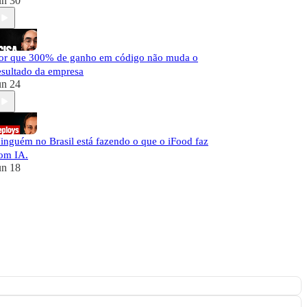
un 30
or que 300% de ganho em código não muda o
esultado da empresa
un 24
inguém no Brasil está fazendo o que o iFood faz
om IA.
un 18