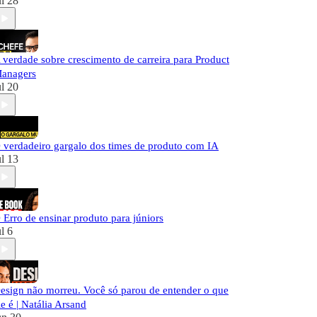
ul 28
 verdade sobre crescimento de carreira para Product
anagers
ul 20
 verdadeiro gargalo dos times de produto com IA
ul 13
 Erro de ensinar produto para júniors
ul 6
esign não morreu. Você só parou de entender o que
le é | Natália Arsand