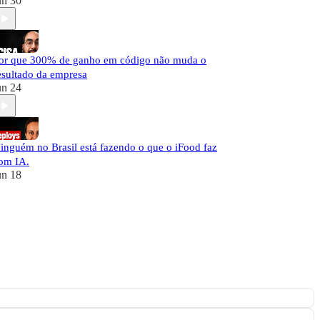
un 30
or que 300% de ganho em código não muda o
esultado da empresa
un 24
inguém no Brasil está fazendo o que o iFood faz
om IA.
un 18