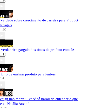
ul 28
 verdade sobre crescimento de carreira para Product
anagers
ul 20
 verdadeiro gargalo dos times de produto com IA
ul 13
 Erro de ensinar produto para júniors
ul 6
esign não morreu. Você só parou de entender o que
le é | Natália Arsand