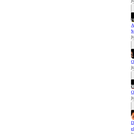
j
A
M
j
O
j
O
j
D
e