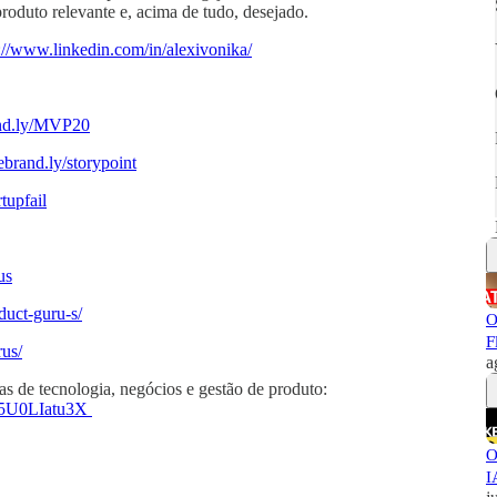
produto relevante e, acima de tudo, desejado.
s://www.linkedin.com/in/alexivonika/
rand.ly/MVP20⁠
/rebrand.ly/storypoint⁠
tupfail⁠
⁠⁠⁠
-guru-s/⁠⁠⁠⁠⁠
O
F
⁠⁠⁠⁠
a
s de tecnologia, negócios e gestão de produto:
0LIatu3X ⁠⁠⁠⁠⁠
O
I