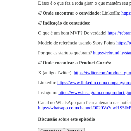
E isso é o que faz a roda girar, o que mantém seu 
/// Onde encontrar o convidado:
LinkedIn:
⁠http
/// Indicação de conteúdos:
O que é um bom MVP? De verdade!
⁠https://reb
Modelo de referência usando Story Points
⁠https:/
Por que as startups quebram?
⁠https://rebrand.ly/star
/// Onde encontrar a Product Guru’s:
X (antigo Twitter): ⁠
⁠⁠⁠⁠https://twitter.com/product_gurus⁠⁠
LinkedIn: ⁠
⁠⁠⁠⁠https://www.linkedin.com/company/product
Instagram: ⁠⁠⁠⁠⁠⁠⁠⁠⁠⁠⁠⁠⁠⁠
⁠⁠⁠⁠https://www.instagram.com/product.gurus/⁠
Canal no WhatsApp para ficar antenado nas notícia
⁠⁠⁠⁠https://whatsapp.com/channel/0029Va7uwHS5fM5U
Discussão sobre este episódio