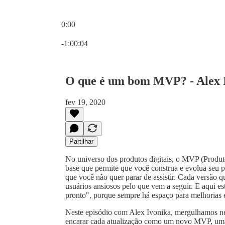
0:00
Hora atual: 0:00 / Tempo total: -1:00:04
-1:00:04
O que é um bom MVP? - Alex 
fev 19, 2020
Partilhar
No universo dos produtos digitais, o MVP (Produto
base que permite que você construa e evolua seu 
que você não quer parar de assistir. Cada versão
usuários ansiosos pelo que vem a seguir. E aqui e
pronto", porque sempre há espaço para melhorias 
Neste episódio com Alex Ivonika, mergulhamos ne
encarar cada atualização como um novo MVP, uma 