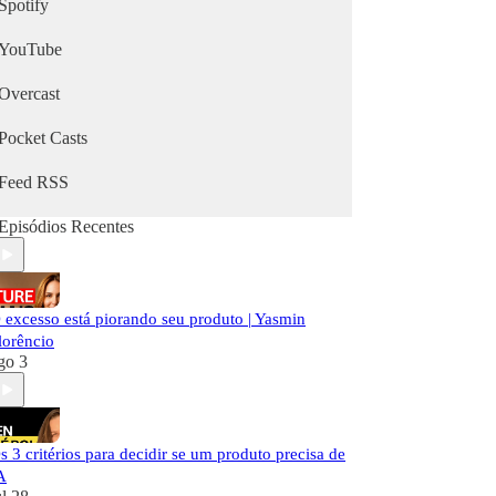
Spotify
YouTube
Overcast
Pocket Casts
Feed RSS
Episódios Recentes
 excesso está piorando seu produto | Yasmin
lorêncio
go 3
s 3 critérios para decidir se um produto precisa de
A