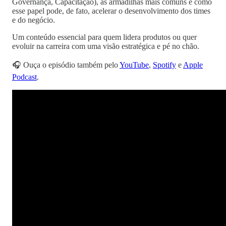
Governança, Capacitação), as armadilhas mais comuns e como
esse papel pode, de fato, acelerar o desenvolvimento dos times
e do negócio.
Um conteúdo essencial para quem lidera produtos ou quer
evoluir na carreira com uma visão estratégica e pé no chão.
🎧 Ouça o episódio também pelo
YouTube
,
Spotify
e
Apple
Podcast
.