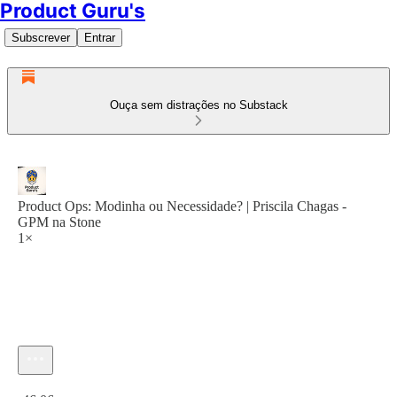
Product Guru's
Subscrever
Entrar
Ouça sem distrações no Substack
Product Ops: Modinha ou Necessidade? | Priscila Chagas -
GPM na Stone
1×
Hora atual: 0:00 / Tempo total: -46:06