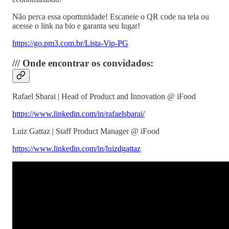
Não perca essa oportunidade! Escaneie o QR code na tela ou
acesse o link na bio e garanta seu lugar!
⁠https://go.pm3.com.br/Lista-Vip-PG
/// Onde encontrar os convidados:
Rafael Sbarai | Head of Product and Innovation @ iFood
⁠https://www.linkedin.com/in/rafaelsbarai/⁠
Luiz Gattaz | Staff Product Manager @ iFood
⁠https://www.linkedin.com/in/luizdgattaz⁠