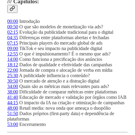
/// Capítulos:
00:00
Introdução
00:50
O que são modelos de monetização via ads?
02:15
Evolução da publicidade tradicional para o digital
04:35
Diferenças entre plataformas abertas e fechadas
07:15
Principais players do mercado global de ads
09:00
TikTok e seu impacto na publicidade digital
12:55
O que é impulsionamento? É o mesmo que ads?
14:00
Como funciona a precificação dos anúncios
18:12
Dados de qualidade e efetividade das campanhas
22:00
Jornada de compra e alocação de verba em mídia
25:30
A publicidade influencia o conteúdo?
30:50
O mercado de atenção e a distração digital
34:00
Quais são as métricas mais relevantes para ads?
38:00
Dificuldade de comparar métricas entre plataformas
41:40
Educação de mercado e validação por órgãos como IAB
44:15
O impacto da IA na criação e otimização de campanhas
48:00
Retail media: nova onda que ameaça o duopólio
51:50
Dados próprios (first-party data) e dependência de
plataformas
53:00
Encerramento